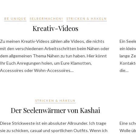
BE UNIQUE
SELBERMACHEN!
STRICKEN & HÄKELN
Kreativ-Videos
Zu meinen Kreativ-Videos zählen alle Videos, die nichts
Ein Seel
mit den verschiedenen Arbeitsschritten beim Nähen oder
ein klei
dem allgemeinen Thema Nähen zu tun haben. Hier könnt
lange Ze
Ihr Euch Anregungen holen, um Eure Klamotten,
Kontakte
Accessoires oder Wohn-Accessoires…
die…
STRICKEN & HÄKELN
Der Seelenwärmer von Kashai
Diese Strickweste ist ein absoluter Allrounder. Ich trage
Eine sch
sie zu schicken, casual und sportlichen Outfits. Wenn ich
Wolle ü