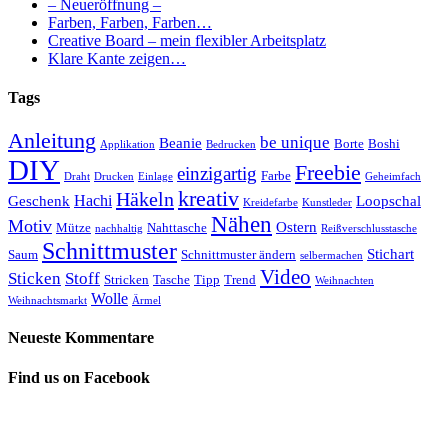
– Neueröffnung –
Farben, Farben, Farben…
Creative Board – mein flexibler Arbeitsplatz
Klare Kante zeigen…
Tags
Anleitung
be unique
Beanie
Borte
Boshi
Applikation
Bedrucken
DIY
Freebie
einzigartig
Farbe
Draht
Drucken
Einlage
Geheimfach
kreativ
Häkeln
Hachi
Geschenk
Loopschal
Kreidefarbe
Kunstleder
Nähen
Motiv
Ostern
Mütze
Nahttasche
nachhaltig
Reißverschlusstasche
Schnittmuster
Stichart
Saum
Schnittmuster ändern
selbermachen
Video
Sticken
Stoff
Stricken
Tasche
Tipp
Trend
Weihnachten
Wolle
Weihnachtsmarkt
Ärmel
Neueste Kommentare
Find us on Facebook