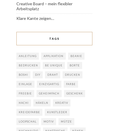
Creative Board – mein flexibler
Arbeitsplatz
Klare Kante zeigen…
TAGS
ANLEITUNG
APPLIKATION
BEANIE
BEDRUCKEN
BE UNIQUE
BORTE
BOSHI
DIY
DRAHT
DRUCKEN
EINLAGE
EINZIGARTIG
FARBE
FREEBIE
GEHEIMFACH
GESCHENK
HACHI
HÄKELN
KREATIV
KREIDEFARBE
KUNSTLEDER
LOOPSCHAL
MOTIV
MÜTZE
NACHHALTIG
NAHTTASCHE
NÄHEN