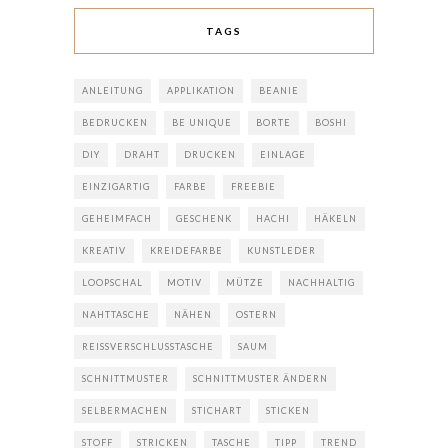
TAGS
ANLEITUNG
APPLIKATION
BEANIE
BEDRUCKEN
BE UNIQUE
BORTE
BOSHI
DIY
DRAHT
DRUCKEN
EINLAGE
EINZIGARTIG
FARBE
FREEBIE
GEHEIMFACH
GESCHENK
HACHI
HÄKELN
KREATIV
KREIDEFARBE
KUNSTLEDER
LOOPSCHAL
MOTIV
MÜTZE
NACHHALTIG
NAHTTASCHE
NÄHEN
OSTERN
REISSVERSCHLUSSTASCHE
SAUM
SCHNITTMUSTER
SCHNITTMUSTER ÄNDERN
SELBERMACHEN
STICHART
STICKEN
STOFF
STRICKEN
TASCHE
TIPP
TREND