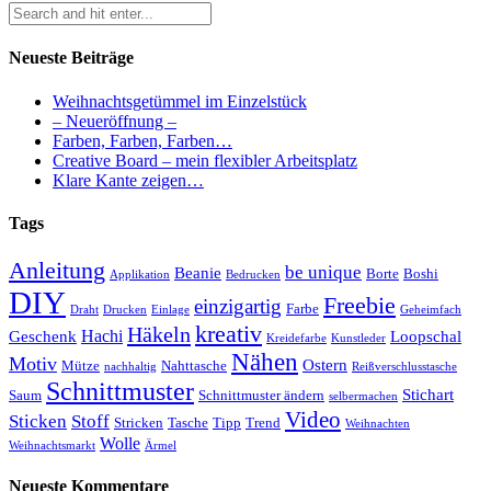
Neueste Beiträge
Weihnachtsgetümmel im Einzelstück
– Neueröffnung –
Farben, Farben, Farben…
Creative Board – mein flexibler Arbeitsplatz
Klare Kante zeigen…
Tags
Anleitung
be unique
Beanie
Borte
Boshi
Applikation
Bedrucken
DIY
Freebie
einzigartig
Farbe
Draht
Drucken
Einlage
Geheimfach
kreativ
Häkeln
Hachi
Geschenk
Loopschal
Kreidefarbe
Kunstleder
Nähen
Motiv
Ostern
Mütze
Nahttasche
nachhaltig
Reißverschlusstasche
Schnittmuster
Stichart
Saum
Schnittmuster ändern
selbermachen
Video
Sticken
Stoff
Stricken
Tasche
Tipp
Trend
Weihnachten
Wolle
Weihnachtsmarkt
Ärmel
Neueste Kommentare