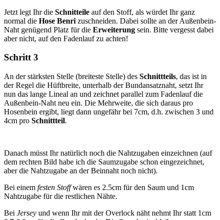
Jetzt legt Ihr die
Schnitteile
auf den Stoff, als würdet Ihr ganz
normal die
Hose Benri
zuschneiden. Dabei sollte an der Außenbein-
Naht genügend Platz für die
Erweiterung
sein. Bitte vergesst dabei
aber nicht, auf den Fadenlauf zu achten!
Schritt 3
An der stärksten Stelle (breiteste Stelle) des
Schnittteils
, das ist in
der Regel die Hüftbreite, unterhalb der Bundansatznaht, setzt Ihr
nun das lange Lineal an und zeichnet parallel zum Fadenlauf die
Außenbein-Naht neu ein. Die Mehrweite, die sich daraus pro
Hosenbein ergibt, liegt dann ungefähr bei 7cm, d.h. zwischen 3 und
4cm pro
Schnittteil
.
Danach müsst Ihr natürlich noch die Nahtzugaben einzeichnen (auf
dem rechten Bild habe ich die Saumzugabe schon eingezeichnet,
aber die Nahtzugabe an der Beinnaht noch nicht).
Bei einem
festen Stoff
wären es 2.5cm für den Saum und 1cm
Nahtzugabe für die restlichen Nähte.
Bei
Jersey
und wenn Ihr mit der Overlock näht nehmt Ihr statt 1cm