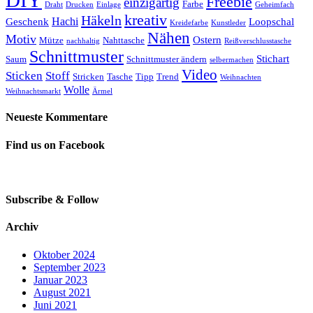
DIY
Freebie
einzigartig
Farbe
Draht
Drucken
Einlage
Geheimfach
kreativ
Häkeln
Hachi
Geschenk
Loopschal
Kreidefarbe
Kunstleder
Nähen
Motiv
Ostern
Mütze
Nahttasche
nachhaltig
Reißverschlusstasche
Schnittmuster
Stichart
Saum
Schnittmuster ändern
selbermachen
Video
Sticken
Stoff
Stricken
Tasche
Tipp
Trend
Weihnachten
Wolle
Weihnachtsmarkt
Ärmel
Neueste Kommentare
Find us on Facebook
Subscribe & Follow
Archiv
Oktober 2024
September 2023
Januar 2023
August 2021
Juni 2021