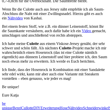
0,7-0,8cm für die Overlocknaht. Die Saumbreite bleibt.
Wenn Ihr die Culotte auch aus Jersey näht empfehle ich als Saum-
Abschluss die Naht mit einer Zwillingsnadel. Hierzu gibt es auch
ein
Nähvideo
von Kashai.
Bei einem festen Stoff, wie z.B. ein dünner Leinenstoff, könnt Ihr
die Saumkante versäubern, auch dafür habe ich ein
Video
gemacht,
umschlagen und anschließend von rechts absteppen.
Ich habe meine
Culotte
aus einem Viskose-Jersey genäht, der sehr
schwer und schön fällt. Als nächstes
Culotte
-Projekt mache ich mir
wahrscheinlich einen Hosenrock (das ist eine Culotte nämlich
eigentlich) aus dünnem Leinenstoff und hier probiere ich, den Saum
noch etwas mehr zu erweitern. Ich werde es Euch berichten.
Ich finde, dass der Hosenrock in Kombination mit einer Sandalette
sehr edel wirkt, kann mir aber auch eine Variante mit Sneakern
vorstellen – eben genauso, wie jeder es mag!
Be unique!
Eure Katja
be
unique
Benri
Cullotte
DIY
Erweiterung
Hose
Nähvideo
Schneiderwinkel