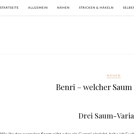
STARTSEITE
ALLGEMEIN
NÄHEN
STRICKEN & HÄKELN
SELB
NÄHEN
Benri – welcher Saum 
Drei Saum-Vari
Wie Ihr den normalen
Saum
näht oder ein Gummi einzieht, habe ich Euch