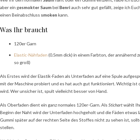
aber ein g
esmokter Saum
bei
Benri
auch sehr gut gefällt, zeige ich Eu
einen Beinabschluss
smoken
kann.
Was Ihr braucht
120er Garn
Elastic-Nähfaden
(0.5mm dick) in einem Farbton, der annähernd zu
so groß)
Als Erstes wird der Elastik-Faden als Unterfaden auf eine Spule aufgesp
mit der Maschine probiert und es hat auch gut funktioniert. Wichtig ist 
wird. Wer unsicher ist, spult vielleicht besser von Hand.
Als Oberfaden dient ein ganz normales 120er-Garn. Als
Stichart
wählt Ih
Beginn der Naht wird der Unterfaden hochgeholt und die Fäden etwas 
Gummi später auf der rechten Seite des Stoffes nicht zu sehen ist, sol
stellen.