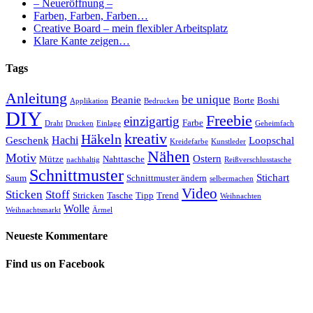
– Neueröffnung –
Farben, Farben, Farben…
Creative Board – mein flexibler Arbeitsplatz
Klare Kante zeigen…
Tags
Anleitung
be unique
Beanie
Borte
Boshi
Applikation
Bedrucken
DIY
Freebie
einzigartig
Farbe
Draht
Drucken
Einlage
Geheimfach
kreativ
Häkeln
Hachi
Geschenk
Loopschal
Kreidefarbe
Kunstleder
Nähen
Motiv
Ostern
Mütze
Nahttasche
nachhaltig
Reißverschlusstasche
Schnittmuster
Stichart
Saum
Schnittmuster ändern
selbermachen
Video
Sticken
Stoff
Stricken
Tasche
Tipp
Trend
Weihnachten
Wolle
Weihnachtsmarkt
Ärmel
Neueste Kommentare
Find us on Facebook