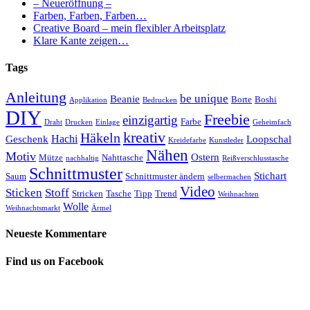
– Neueröffnung –
Farben, Farben, Farben…
Creative Board – mein flexibler Arbeitsplatz
Klare Kante zeigen…
Tags
Anleitung
be unique
Beanie
Borte
Boshi
Applikation
Bedrucken
DIY
Freebie
einzigartig
Farbe
Draht
Drucken
Einlage
Geheimfach
kreativ
Häkeln
Hachi
Geschenk
Loopschal
Kreidefarbe
Kunstleder
Nähen
Motiv
Ostern
Mütze
Nahttasche
nachhaltig
Reißverschlusstasche
Schnittmuster
Stichart
Saum
Schnittmuster ändern
selbermachen
Video
Sticken
Stoff
Stricken
Tasche
Tipp
Trend
Weihnachten
Wolle
Weihnachtsmarkt
Ärmel
Neueste Kommentare
Find us on Facebook