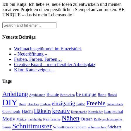
Ich bin Katja. Ich liebe es, neue Ideen zu entwickeln und meinen
kreativen Projekten einen persönlichen Stempel aufzudrucken. BE
UNIQUE – das ist mein Lebensmotto!
Neueste Beiträge
Weihnachtsgetümmel im Einzelstück
– Neueröffnung –
Farben, Farben, Farben…
Creative Board – mein flexibler Arbeitsplatz
Klare Kante zeigen…
Tags
Anleitung
be unique
Beanie
Borte
Boshi
Applikation
Bedrucken
DIY
Freebie
einzigartig
Farbe
Draht
Drucken
Einlage
Geheimfach
kreativ
Häkeln
Hachi
Geschenk
Loopschal
Kreidefarbe
Kunstleder
Nähen
Motiv
Ostern
Mütze
Nahttasche
nachhaltig
Reißverschlusstasche
Schnittmuster
Stichart
Saum
Schnittmuster ändern
selbermachen