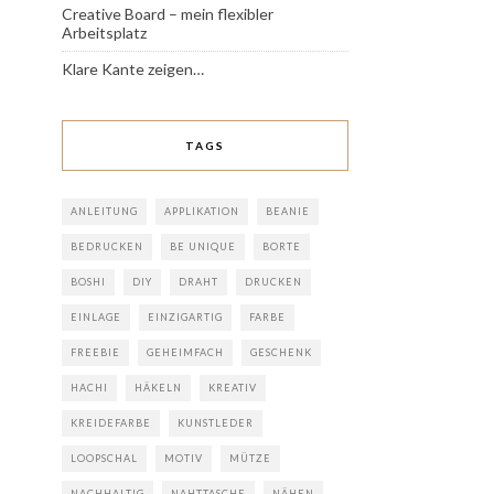
Creative Board – mein flexibler
Arbeitsplatz
Klare Kante zeigen…
TAGS
ANLEITUNG
APPLIKATION
BEANIE
BEDRUCKEN
BE UNIQUE
BORTE
BOSHI
DIY
DRAHT
DRUCKEN
EINLAGE
EINZIGARTIG
FARBE
FREEBIE
GEHEIMFACH
GESCHENK
HACHI
HÄKELN
KREATIV
KREIDEFARBE
KUNSTLEDER
LOOPSCHAL
MOTIV
MÜTZE
NACHHALTIG
NAHTTASCHE
NÄHEN