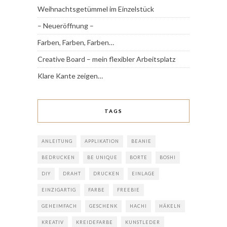
Weihnachtsgetümmel im Einzelstück
– Neueröffnung –
Farben, Farben, Farben…
Creative Board – mein flexibler Arbeitsplatz
Klare Kante zeigen…
TAGS
ANLEITUNG
APPLIKATION
BEANIE
BEDRUCKEN
BE UNIQUE
BORTE
BOSHI
DIY
DRAHT
DRUCKEN
EINLAGE
EINZIGARTIG
FARBE
FREEBIE
GEHEIMFACH
GESCHENK
HACHI
HÄKELN
KREATIV
KREIDEFARBE
KUNSTLEDER